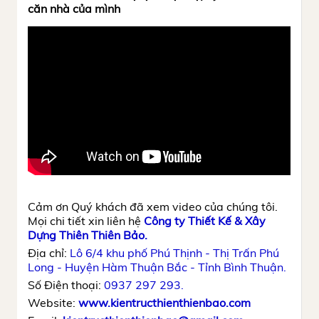
căn nhà của mình
Cảm ơn Quý khách đã xem video của chúng tôi.
Mọi chi tiết xin liên hệ
Công ty Thiết Kế & Xây
Dựng Thiên Thiên Bảo.
Địa chỉ:
Lô 6/4 khu phố Phú Thịnh - Thị Trấn Phú
Long - Huyện Hàm Thuận Bắc - Tỉnh Bình Thuận.
Số Điện thoại:
0937 297 293.
Website:
www.kientructhienthienbao.com