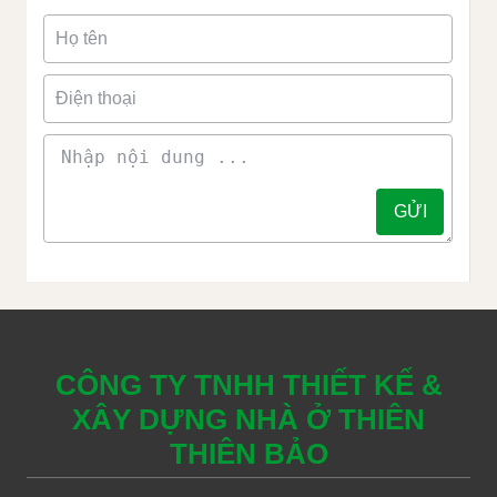
CÔNG TY TNHH THIẾT KẾ &
XÂY DỰNG NHÀ Ở THIÊN
THIÊN BẢO