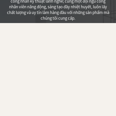
công nhân kỹ thuật lành nghề; cùng một đội ngũ công
nhân viên năng động, sáng tạo đầy nhiệt huyết, luôn lấy
chất lượng và uy tín làm hàng đầu với những sản phẩm mà
chúng tôi cung cấp.
THÔNG TIN LIÊN HỆ
152 đường 19/4, P. Xuân An, TP. Phan Thiết
(Đối diện UBND Phường Xuân An)
0937 297 293
kientructhienthienbao@gmail.com
www.kientructhienthienbao.com
www.thietkephanthiet.com
www.xaynhaphanthiet.com.vn