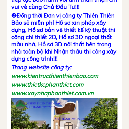
vui vẻ cùng Chủ Đầu Tư!!!
❷Đồng thời Đơn
vị công ty
Thiên Thiên
Bảo sẽ miễn phí
H
ồ sơ
xin phép xây
dựng,
H
ồ sơ
bản vẽ
thiết kế
kỹ thuật thi
công chi thiết 2D, Hồ sơ 3D ngoại thất
mẫu nhà, Hồ sơ 3D nội thất bên trong
nhà
toàn bộ khi
N
hận thầu thi công xây
dựng công trình!!!
Trang
w
ebsite
công ty
:
www.kientructhienthienbao.com
www.thietkephanthiet.com
www.xaynhaphanthiet.com.vn