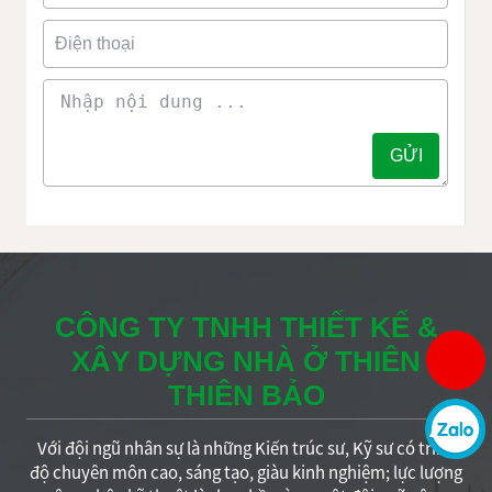
CÔNG TY TNHH THIẾT KẾ &
XÂY DỰNG NHÀ Ở THIÊN
THIÊN BẢO
Với đội ngũ nhân sự là những Kiến trúc sư, Kỹ sư có trình
độ chuyên môn cao, sáng tạo, giàu kinh nghiệm; lực lượng