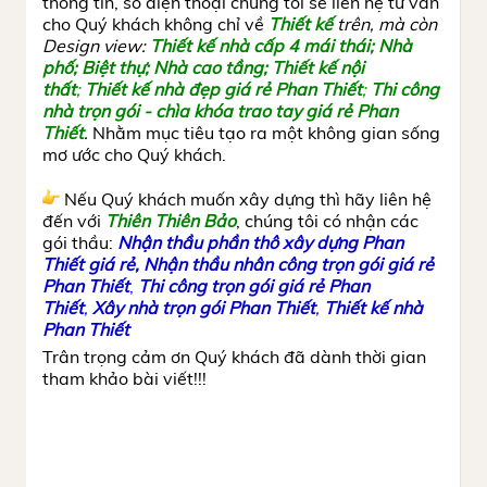
thông tin, số điện thoại chúng tôi sẽ liên hệ tư vấn
cho Quý khách không chỉ về
Thiết kế
trên, mà còn
Design view:
Thiết kế nhà cấp 4 mái thái;
N
hà
phố; Biệt thự;
Nhà cao tầng;
Thiết kế nội
thất
;
Thiết kế nhà đẹp giá rẻ Phan Thiết
;
T
hi công
nhà trọn gói - chìa khóa trao tay giá rẻ Phan
Thiết
.
Nhằm mục tiêu tạo ra một không gian sống
mơ ước cho Quý khách.
Nếu Quý khách muốn xây dựng thì hãy liên hệ
đến với
Thiên Thiên Bảo
, chúng tôi có nhận các
gói thầu:
Nhận thầu phần thô xây dựng Phan
Thiết giá rẻ,
Nhận thầu nhân công trọn gói giá rẻ
Phan Thiết
,
Thi công trọn gói giá rẻ Phan
Thiết
,
Xây nhà trọn gói Phan Thiết
,
Thiết kế nhà
Phan Thiết
Trân trọng cảm ơn Quý khách đã dành thời gian
tham khảo bài viết!!!