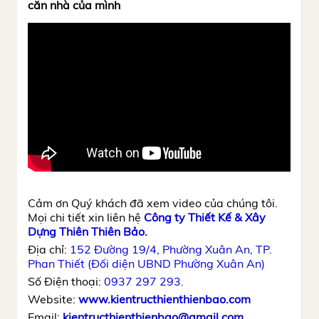
căn nhà của mình
Cảm ơn Quý khách đã xem video của chúng tôi.
Mọi chi tiết xin liên hệ
Công ty Thiết Kế & Xây
Dựng Thiên Thiên Bảo.
Địa chỉ:
152 Đường 19/4, Phường Xuân An, TP.
Phan Thiết (Đối diện UBND Phường Xuân An)
Số Điện thoại:
0937 297 293.
Website:
www.kientructhienthienbao.com
Email:
kientructhienthienbao@gmail.com