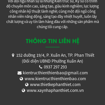
Với đội ngũ nhân sự là những Kiến trúc sư, Kỹ sư có trình
độ chuyên môn cao, sáng tạo, giàu kinh nghiệm; lực lượng
công nhân kỹ thuật lành nghề; cùng một đội ngũ công
nhân viên năng động, sáng tạo đầy nhiệt huyết, luôn lấy
chất lượng và uy tín làm hàng đầu với những sản phẩm mà
chúng tôi cung cấp.
THÔNG TIN LIÊN HỆ
152 đường 19/4, P. Xuân An, TP. Phan Thiết
(Đối diện UBND Phường Xuân An)
0937 297 293
kientructhienthienbao@gmail.com
www.kientructhienthienbao.com
www.thietkephanthiet.com
www.xaynhaphanthiet.com.vn