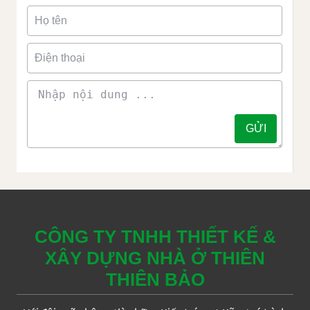
CÔNG TY TNHH THIẾT KẾ &
XÂY DỰNG NHÀ Ở THIÊN
THIÊN BẢO