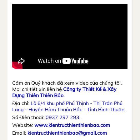
Cảm ơn Quý khách đã xem video của chúng tôi.
Mọi chi tiết xin liên hệ
Công ty Thiết Kế & Xây
Dựng Thiên Thiên Bảo.
Địa chỉ:
Lô 6/4 khu phố Phú Thịnh - Thị Trấn Phú
Long - Huyện Hàm Thuận Bắc - Tỉnh Bình Thuận.
Số Điện thoại:
0937 297 293.
Website:
www.kientructhienthienbao.com
Email:
kientructhienthienbao@gmail.com