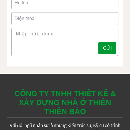
CÔNG TY TNHH THIẾT KẾ &
XÂY DỰNG NHÀ Ở THIÊN
THIÊN BẢO
Với đội ngũ nhân sự là những Kiến trúc sư, Kỹ sư có trình