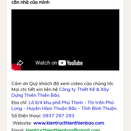
căn nhà của mình
Cảm ơn Quý khách đã xem video của chúng tôi.
Mọi chi tiết xin liên hệ
Công ty Thiết Kế & Xây
Dựng Thiên Thiên Bảo.
Địa chỉ:
Lô 6/4 khu phố Phú Thịnh - Thị trấn Phú
Long - Huyện Hàm Thuận Bắc - Tỉnh Bình Thuận.
Số Điện thoại:
0937 297 293.
Website:
www.kientructhienthienbao.com
Email:
kientructhienthienbao@gmail.com