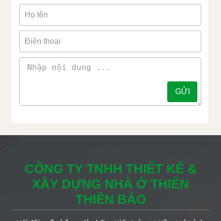
CÔNG TY TNHH THIẾT KẾ &
XÂY DỰNG NHÀ Ở THIÊN
THIÊN BẢO