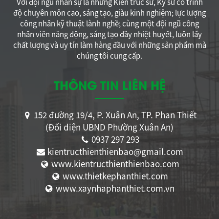
Với đội ngũ nhân sự là những Kiến trúc sư, Kỹ sư có trình
độ chuyên môn cao, sáng tạo, giàu kinh nghiệm; lực lượng
công nhân kỹ thuật lành nghề; cùng một đội ngũ công
nhân viên năng động, sáng tạo đầy nhiệt huyết, luôn lấy
chất lượng và uy tín làm hàng đầu với những sản phẩm mà
chúng tôi cung cấp.
THÔNG TIN LIÊN HỆ
152 đường 19/4, P. Xuân An, TP. Phan Thiết
(Đối diện UBND Phường Xuân An)
0937 297 293
kientructhienthienbao@gmail.com
www.kientructhienthienbao.com
www.thietkephanthiet.com
www.xaynhaphanthiet.com.vn