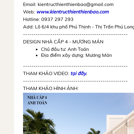
Email: kientructhienthienbao@gmail.com
Web:
www.kientructhienthienbao.com
Hotline: 0937 297 293
Add: Lô 6/4 khu phố Phú Thịnh - Thị Trấn Phú Lo
--------------------------------------------------
DESIGN
NHÀ CẤP 4
- MƯƠNG MÁN
Chủ đầu tư: Anh Toán
Địa điểm xây dựng: Mương Mán
--------------------------------------------------
THAM KHẢO VIDEO:
tại đây.
----------------------------------------
----------
THAM KHẢO HÌNH ẢNH: