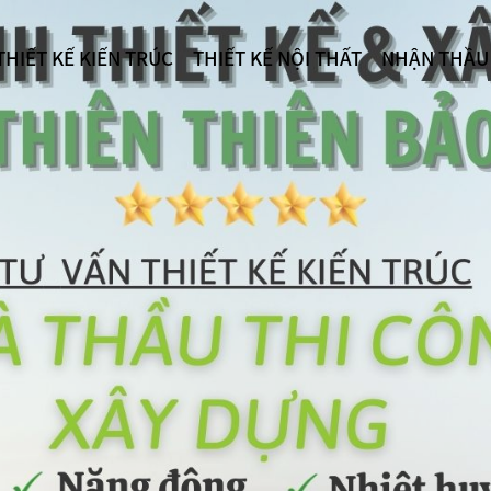
THIẾT KẾ KIẾN TRÚC
THIẾT KẾ NỘI THẤT
NHẬN THẦU