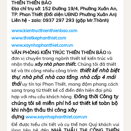
THIÊN THIÊN BẢO
Địa chỉ trụ sở: 152 Đường 19/4, Phường Xuân An,
TP. Phan Thiết (Đối diện UBND Phường Xuân An)
Liên hệ - zalo: 0937 297 293 (gặp Mr.Thành)
www.kientructhienthienbao.com
www.thietkephanthiet.com
www.xaynhaphanthiet.com.vn
VĂN PHÒNG KIẾN TRÚC THIÊN THIÊN BẢO
là
đơn vị chuyên trong ngành thiết kế kiến trúc và
nhận thầu
xây nhà phan thiết.
Chúng tôi đã thiết
thiết kế nhà biệt
kế và thi công nhiều công trình:
thự
nhà phố
nhà cao tầng
nhà cấp 4 mái
,
,
,
thá
i
uy tín tại Phan Thiết, mang đậm phong cách
sang trọng từ thiết kế cổ điển đến hiện đại phù
Đồng thời Công ty
hợp với nhu cầu khách hàng.
chúng tôi sẽ miễn phí hồ sơ thiết kế toàn bộ
khi nhận thầu thi công xây
dựng
www.xaynhaphanthiet.com.vn
Để được hiểu chi tiết và cụ thể hơn Quý khách vui
lòng liên hệ đến
NHÀ THẦU THI CÔNG THIÊN