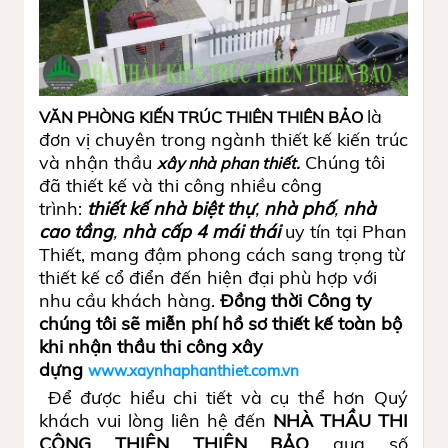
là
VĂN PHÒNG KIẾN TRÚC THIÊN THIÊN BẢO
đơn vị chuyên trong ngành thiết kế kiến trúc
và nhận thầu
Chúng tôi
xây nhà phan thiết.
đã thiết kế và thi công nhiều công
trình:
thiết kế nhà biệt thự
,
nhà phố
,
nhà
cao tầng
,
nhà cấp 4 mái thá
i
uy tín tại Phan
Thiết, mang đậm phong cách sang trọng từ
thiết kế cổ điển đến hiện đại phù hợp với
nhu cầu khách hàng.
Đồng thời Công ty
chúng tôi sẽ miễn phí hồ sơ thiết kế toàn bộ
khi nhận thầu thi công xây
dựng
www.xaynhaphanthiet.com.vn
Để được hiểu chi tiết và cụ thể hơn Quý
khách vui lòng liên hệ đến
NHÀ THẦU THI
CÔNG THIÊN THIÊN BẢO
qua số