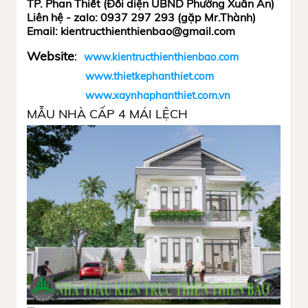
TP. Phan Thiết (Đối diện UBND Phường Xuân An)
Liên hệ - zalo: 0937 297 293 (gặp Mr.Thành)
Email: kientructhienthienbao@gmail.com
Website
:
www.kientructhienthienbao.com
www.thietkephanthiet.com
www.xaynhaphanthiet.com.vn
MẪU NHÀ CẤP 4 MÁI LỆCH