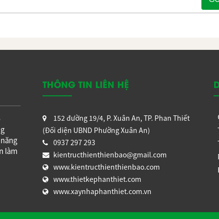
 THIÊN
THIẾT KẾ NHÀ PHAN THIẾT - NHÀ THẦU T
THIÊN BẢO
 THIÊN
THIẾT KẾ NHÀ PHAN THIẾT - NHÀ THẦU T
THIÊN BẢO
 THIÊN
THIẾT KẾ NHÀ PHAN THIẾT - NHÀ PHỐ 3 
PHONG CÁCH HIỆN ĐẠI
điện thoại của quý khách sẽ được bảo mật và không công khai.