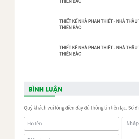
là đơ
VĂN PHÒNG KIẾN TRÚC THIÊN THIÊN BẢO
thầu
Chúng tôi đã thiết kế 
xây nhà phan thiết.
phố
,
nhà cao tầng
,
nhà cấp 4 mái thá
i
uy tí
thiết kế cổ điển đến hiện đại phù hợp với n
phí hồ sơ thiết kế toàn bộ khi nhận thầu thi
Để được hiểu chi tiết và cụ thể hơn Quý k
THIÊN BẢO
qua số Hotline:
0937 297 293
vấn cho Quý khách.
Trân trọng cảm ơn Quý khách đã dành thời g
Tag:
thiết kế phan thiết
xây nhà phan thiết
thiết kế nhà biệt thự, nhà phố, cao tầng, mái thái, gá