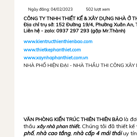
Ngày đăng: 04/02/2023
502 lượt xem
CÔNG TY TNHH THIẾT KẾ & XÂY DỰNG NHÀ Ở T
Địa chỉ trụ sở: 152 Đường 19/4, Phường Xuân An,
Liên hệ - zalo: 0937 297 293 (gặp Mr.Thành)
www.kientructhienthienbao.com
www.thietkephanthiet.com
www.xaynhaphanthiet.com.vn
NHÀ PHỐ HIỆN ĐẠI - NHÀ THẦU THI CÔNG XÂY