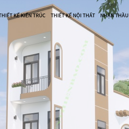
THIẾT KẾ KIẾN TRÚC
THIẾT KẾ NỘI THẤT
NHẬN THẦU