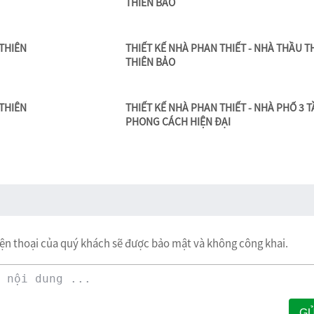
n vị chuyên trong ngành thiết kế kiến trúc và nhận
và thi công nhiều công trình:
thiết kế nhà biệt thự
,
nh
n tại Phan Thiết, mang đậm phong cách sang trọng từ
hu cầu khách hàng.
Đồng thời Công ty chúng tôi sẽ mi
 công xây dựng
www.xaynhaphanthiet.com.vn
hách vui lòng liên hệ đến
NHÀ THẦU THI CÔNG TH
hoặc để lại thông tin, số điện thoại chúng tôi sẽ liên 
ian tham khảo bài viết !!!
thiết kế nhà phan thiết
thiết kế nhà đẹp
thiết kế nội thất
c lửng tại phan thiết
xây nhà trọn gói phan thiết