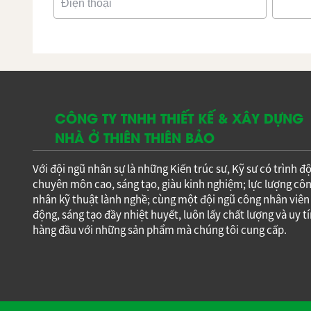
BÀI VIẾT LIÊN QUAN
THIẾT KẾ NHÀ PHAN THIẾT - NHÀ THẦU
THIÊN BẢO
THIẾT KẾ NHÀ PHAN THIẾT - NHÀ THẦU
THIÊN BẢO
THIẾT KẾ NHÀ PHAN THIẾT - NHÀ THẦU
THIÊN BẢO
BÌNH LUẬN
Quý khách vui lòng điền đầy đủ thông tin liên lạc. Số 