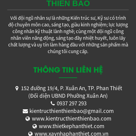
THIÊN BẢO
Với đội ngũ nhân sự là những Kiến trúc sư, Kỹ sư có trình
độ chuyên môn cao, sáng tạo, giàu kinh nghiệm; lực lượng
công nhân kỹ thuật lành nghề; cùng một đội ngũ công
nhân viên năng động, sáng tạo đầy nhiệt huyết, luôn lấy
chất lượng và uy tín làm hàng đầu với những sản phẩm mà
chúng tôi cung cấp.
THÔNG TIN LIÊN HỆ
152 đường 19/4, P. Xuân An, TP. Phan Thiết
(Đối diện UBND Phường Xuân An)
0937 297 293
kientructhienthienbao@gmail.com
www.kientructhienthienbao.com
www.thietkephanthiet.com
www.xaynhaphanthiet.com.vn