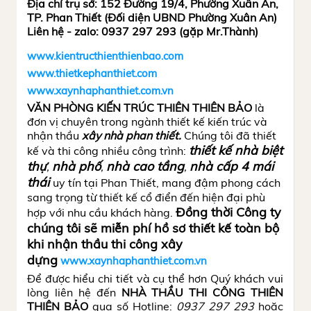
Địa chỉ trụ sở: 152 Đường 19/4, Phường Xuân An,
TP. Phan Thiết (Đối diện UBND Phường Xuân An)
Liên hệ - zalo: 0937 297 293 (gặp Mr.Thành)
www.kientructhienthienbao.com
www.thietkephanthiet.com
www.xaynhaphanthiet.com.vn
VĂN PHÒNG KIẾN TRÚC THIÊN THIÊN BẢO
là
đơn vị chuyên trong ngành thiết kế kiến trúc và
nhận thầu
xây nhà phan thiết.
Chúng tôi đã thiết
thiết kế nhà biệt
kế và thi công nhiều công trình:
thự
nhà phố
nhà cao tầng
nhà cấp 4 mái
,
,
,
thá
i
uy tín tại Phan Thiết, mang đậm phong cách
sang trọng từ thiết kế cổ điển đến hiện đại phù
Đồng thời Công ty
hợp với nhu cầu khách hàng.
chúng tôi sẽ miễn phí hồ sơ thiết kế toàn bộ
khi nhận thầu thi công xây
dựng
www.xaynhaphanthiet.com.vn
Để được hiểu chi tiết và cụ thể hơn Quý khách vui
lòng liên hệ đến
NHÀ THẦU THI CÔNG THIÊN
THIÊN BẢO
qua số Hotline:
0937 297 293
hoặc