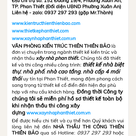
Địa chỉ trụ sở: 152 Đường 19/4, Phường Xuân An,
TP. Phan Thiết (Đối diện UBND Phường Xuân An)
Liên hệ - zalo: 0937 297 293 (gặp Mr.Thành)
www.kientructhienthienbao.com
www.thietkephanthiet.com
www.xaynhaphanthiet.com.vn
VĂN PHÒNG KIẾN TRÚC THIÊN THIÊN BẢO
là
đơn vị chuyên trong ngành thiết kế kiến trúc và
nhận thầu
xây nhà phan thiết.
Chúng tôi đã thiết
thiết kế nhà biệt
kế và thi công nhiều công trình:
thự
nhà phố
nhà cao tầng
nhà cấp 4 mái
,
,
,
thá
i
uy tín tại Phan Thiết, mang đậm phong cách
sang trọng từ thiết kế cổ điển đến hiện đại phù
Đồng thời Công ty
hợp với nhu cầu khách hàng.
chúng tôi sẽ miễn phí hồ sơ thiết kế toàn bộ
khi nhận thầu thi công xây
dựng
www.xaynhaphanthiet.com.vn
Để được hiểu chi tiết và cụ thể hơn Quý khách vui
lòng liên hệ đến
NHÀ THẦU THI CÔNG THIÊN
THIÊN BẢO
qua số Hotline:
0937 297 293
hoặc