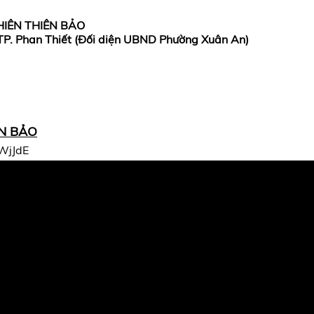
HIÊN THIÊN BẢO
 TP. Phan Thiết (Đối diện UBND Phường Xuân An)
N BẢO
WjJdE