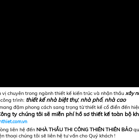
n vị chuyên trong ngành thiết kế kiến trúc và nhận thầu
xây n
thiết kế nhà biệt thự
nhà phố
nhà cao
 công trình:
,
,
, mang đậm phong cách sang trọng từ thiết kế cổ điển đến hiệ
ông ty chúng tôi sẽ miễn phí hồ sơ thiết kế toàn bộ kh
hiet.com.vn
lòng liên hệ đến
NHÀ THẦU THI CÔNG THIÊN THIÊN BẢO
qu
iện thoại chúng tôi sẽ liên hệ tư vấn cho Quý khách !