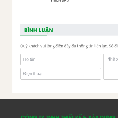
THIÊN BẢO
BÌNH LUẬN
Quý khách vui lòng điền đầy đủ thông tin liên lạc. Số 
CÔNG TY TNHH THIẾT KẾ & XÂY DỰNG