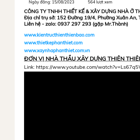
Ngày đăng: 15/08/2023
564 lượt xem
CÔNG TY TNHH THIẾT KẾ & XÂY DỰNG NHÀ Ở T
Địa chỉ trụ sở: 152 Đường 19/4, Phường Xuân An,
Liên hệ - zalo: 0937 297 293 (gặp Mr.Thành)
www.kientructhienthienbao.com
www.thietkephanthiet.com
www.xaynhaphanthiet.com.vn
ĐƠN VỊ NHÀ THẦU XÂY DỰNG THIÊN THIÊ
Link: https://www.youtube.com/watch?v=Ls67q5