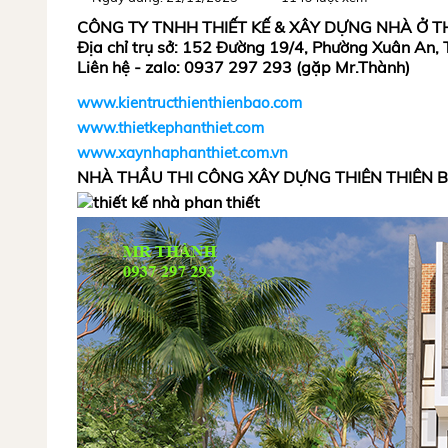
CÔNG TY TNHH THIẾT KẾ & XÂY DỰNG NHÀ Ở T
Địa chỉ trụ sở: 152 Đường 19/4, Phường Xuân An,
Liên hệ - zalo: 0937 297 293 (gặp Mr.Thành)
www.kientructhienthienbao.com
www.thietkephanthiet.com
www.xaynhaphanthiet.com.vn
NHÀ THẦU THI CÔNG XÂY DỰNG THIÊN THIÊN 