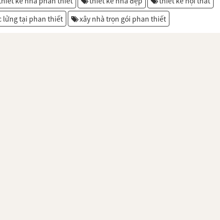
thiết kế nhà phan thiết
thiết kế nhà đẹp
thiết kế nội thất
c lửng tại phan thiết
xây nhà trọn gói phan thiết
 THIÊN
THIẾT KẾ NHÀ PHAN THIẾT - NHÀ THẦU T
THIÊN BẢO
 THIÊN
THIẾT KẾ NHÀ PHAN THIẾT - NHÀ THẦU T
THIÊN BẢO
 THIÊN
THIẾT KẾ NHÀ PHAN THIẾT - NHÀ PHỐ 3 
PHONG CÁCH HIỆN ĐẠI