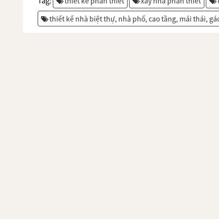
Tag:
thiết kế phan thiết
xây nhà phan thiết
thiết kế nhà biệt thự, nhà phố, cao tầng, mái thái, gá
BÀI VIẾT LIÊN QUAN
THIẾT KẾ NHÀ PHAN THIẾT - NHÀ THẦU
THIÊN BẢO
THIẾT KẾ NHÀ PHAN THIẾT - NHÀ THẦU
THIÊN BẢO
THIẾT KẾ NHÀ PHAN THIẾT - NHÀ THẦU
THIÊN BẢO