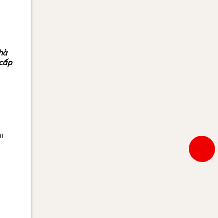
hà
cấp
i