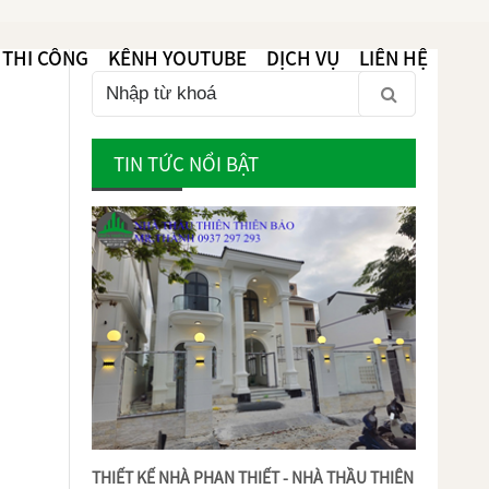
 THI CÔNG
KÊNH YOUTUBE
DỊCH VỤ
LIÊN HỆ
TIN TỨC NỔI BẬT
THIẾT KẾ NHÀ PHAN THIẾT - NHÀ THẦU THIÊN