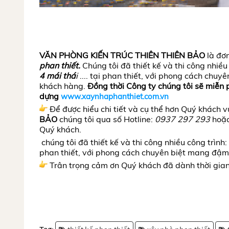
VĂN PHÒNG KIẾN TRÚC THIÊN THIÊN BẢO
là đơ
phan thiết.
C
húng tôi đã thiết kế và thi công nhiều
4 mái thá
i
.... tại phan thiết
, với phong cách chuyê
khách hàng.
Đồng thời Công ty chúng tôi sẽ miễn p
dựng
www.xaynhaphanthiet.com.vn
Để được hiểu chi tiết và cụ thể hơn Quý khách vu
BẢO
chúng tôi qua số Hotline:
0937 297 293
hoặc
Quý khách.
chúng tôi đã thiết kế và thi công nhiều công trình:
phan thiết
, với phong cách chuyên biệt mang đậm 
Trân trọng cảm ơn Quý khách đã dành thời gian 