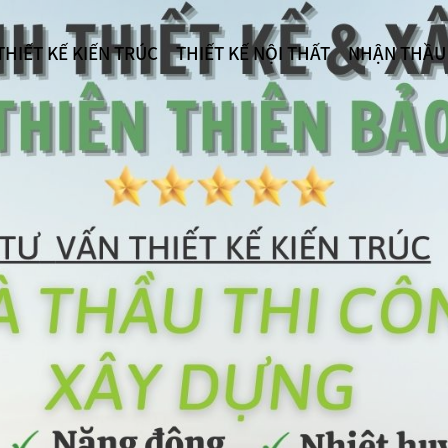
THIẾT KẾ KIẾN TRÚC
THIẾT KẾ NỘI THẤT
NHẬN THẦU