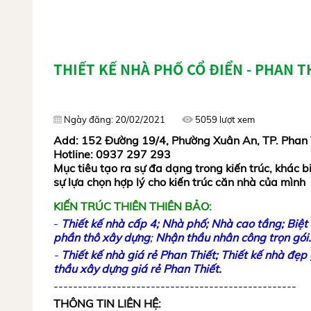
THIẾT KẾ NHÀ PHỐ CỔ ĐIỂN - PHAN T
Ngày đăng: 20/02/2021
5059 lượt xem
Add: 152 Đường 19/4, Phường Xuân An, TP. Phan 
Hotline: 0937 297 293
Mục tiêu tạo ra sự đa dạng trong kiến trúc, khác bi
sự lựa chọn hợp lý cho kiến trúc căn nhà của mình
KIẾN TRÚC THIÊN THIÊN BẢO:
-
Thiết kế nhà cấp 4;
N
hà phố
;
Nhà cao tầng;
Biệt
phần thô xây dựng
;
Nhận thầu nhân công trọn gói
.
-
Thiết kế nhà giá rẻ Phan Thiết;
Thiết kế nhà đẹp 
thầu xây dựng giá rẻ Phan Thiết.
--------------------------------------------------
THÔNG TIN LIÊN HỆ: