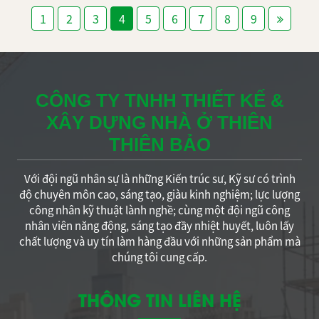
1
2
3
4
5
6
7
8
9
CÔNG TY TNHH THIẾT KẾ &
XÂY DỰNG NHÀ Ở THIÊN
THIÊN BẢO
Với đội ngũ nhân sự là những Kiến trúc sư, Kỹ sư có trình
độ chuyên môn cao, sáng tạo, giàu kinh nghiệm; lực lượng
công nhân kỹ thuật lành nghề; cùng một đội ngũ công
nhân viên năng động, sáng tạo đầy nhiệt huyết, luôn lấy
chất lượng và uy tín làm hàng đầu với những sản phẩm mà
chúng tôi cung cấp.
THÔNG TIN LIÊN HỆ