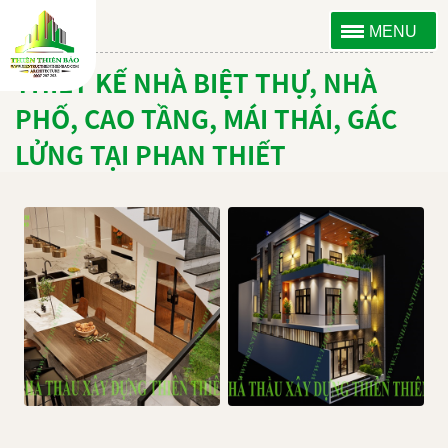
MENU
THIẾT KẾ NHÀ BIỆT THỰ, NHÀ
PHỐ, CAO TẦNG, MÁI THÁI, GÁC
LỬNG TẠI PHAN THIẾT