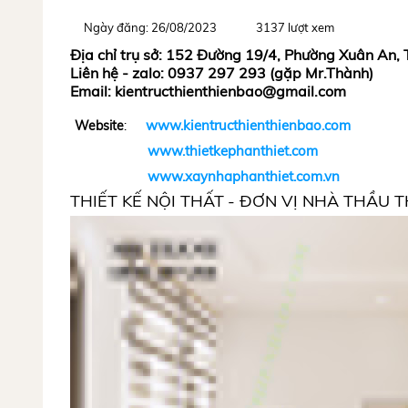
Ngày đăng: 26/08/2023
3137 lượt xem
Địa chỉ trụ sở: 152 Đường 19/4, Phường Xuân An,
Liên hệ - zalo: 0937 297 293 (gặp Mr.Thành)
Email: kientructhienthienbao@gmail.com
www.kientructhienthienbao.com
Website
:
www.thietkephanthiet.com
www.xaynhaphanthiet.com.vn
THIẾT KẾ NỘI THẤT
- ĐƠN VỊ NHÀ THẦU T